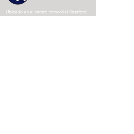
Ubicado en el centro comercial Stratford
Hills en:
6784 Forest Hill Ave.
Richmond, Virginia 23225
(804) 562-1978
ENVÍENOS UN CORREO ELECTRÓNICO
HOURS
:
Monday-Friday | 10:00am-6:00pm
Saturday and Sunday by Appointment Only
Síganos
#GrupoBoydRealty
ÚNETE A BRG