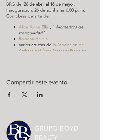
BRG del
26 de abril al 18 de mayo
.
Inauguración: 26 de abril a las 6:00 p. m.
Con obras de arte de:
Alice Anne Ellis
, "
Momentos de
tranquilidad
"
Rowena Halpin
Varios artistas de
la Asociación de
Artistas del Área Metropolitana de
Richmond (MRAA
) "
Las paredes de
arte necesitan
"
Compartir este evento
GRUPO BOYD
REALTY