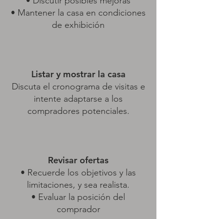
• Discutir posibles mejoras
• Mantener la casa en condiciones
de exhibición
Listar y mostrar la casa
Discuta el cronograma de visitas e
intente adaptarse a los
compradores potenciales.
Revisar ofertas
• Recuerde los objetivos y las
limitaciones, y sea realista.
• Evaluar la posición del
comprador