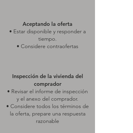
Aceptando la oferta
• Estar disponible y responder a
tiempo.
• Considere contraofertas
Inspección de la vivienda del
comprador
• Revisar el informe de inspección
y el anexo del comprador.
• Considere todos los términos de
la oferta, prepare una respuesta
razonable