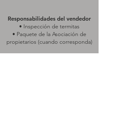
Responsabilidades del vendedor
• Inspección de termitas
• Paquete de la Asociación de
propietarios (cuando corresponda)
Cierre
• Firmar la escritura de
compraventa preparada por su
abogado.
• Entregar la casa en perfecto
estado y entregar las llaves.
Note: This is a general description of the steps involved in buying a
home and is not intended to be a thorough or comprehensive
representation of the process.
Property of Boyd Realty Group. All rights reserved. TEB 06/2005