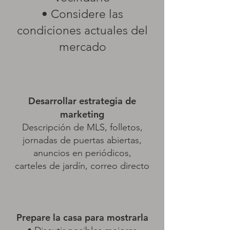
• Considere las
condiciones actuales del
mercado
Desarrollar estrategia de
marketing
Descripción de MLS, folletos,
jornadas de puertas abiertas,
anuncios en periódicos,
carteles de jardín, correo directo
Prepare la casa para mostrarla